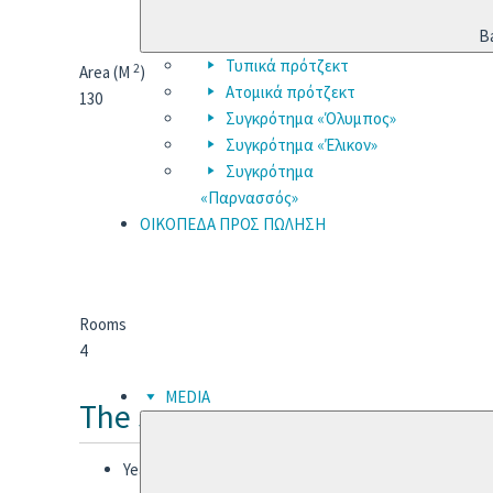
B
Τυπικά πρότζεκτ
2
Area (M
)
Ατομικά πρότζεκτ
130
Συγκρότημα «Όλυμπος»
Συγκρότημα «Έλικον»
Συγκρότημα
«Παρνασσός»
ΟΙΚΟΠΕΔΑ ΠΡΟΣ ΠΩΛΗΣΗ
Rooms
4
MEDIA
The space
Year Built:
2018