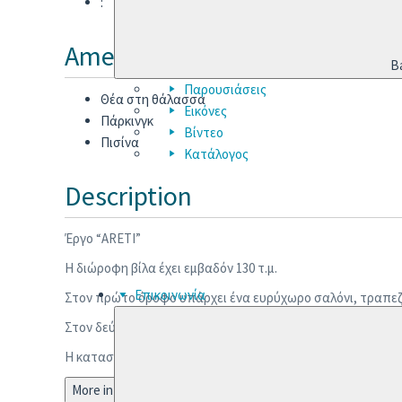
:
Amenities
B
Παρουσιάσεις
Θέα στη θάλασσα
Εικόνες
Πάρκινγκ
Βίντεο
Πισίνα
Κατάλογος
Description
Έργο “ARETI”
Η διώροφη βίλα έχει εμβαδόν 130 τ.μ.
Επικοινωνία
Στον πρώτο όροφο υπάρχει ένα ευρύχωρο σαλόνι, τραπεζα
Στον δεύτερο όροφο υπάρχουν 3 υπνοδωμάτια με μπάνιο.
Η κατασκευή της πισίνας με υπερχείλιση δεν συμπεριλαμβ
More information ...