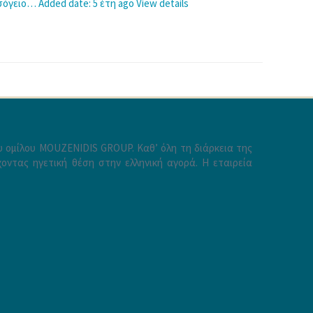
 ισόγειο…
Added date: 5 έτη ago
View details
ου ομίλου MOUZENIDIS GROUP. Καθ’ όλη τη διάρκεια της
οντας ηγετική θέση στην ελληνική αγορά. Η εταιρεία