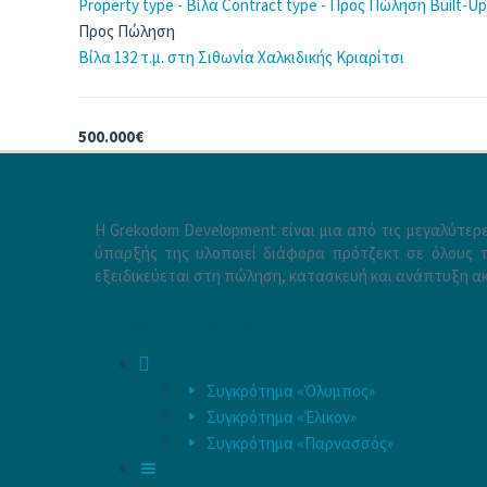
Property type - Βίλα
Contract type - Προς Πώληση
Built-Up
Προς Πώληση
Βίλα 132 τ.μ. στη Σιθωνία Χαλκιδικής
Κριαρίτσι
500.000€
H ΕΤΑΙΡΕΙΑ
Η Grekodom Development είναι μια από τις μεγαλύτερε
ύπαρξής της υλοποιεί διάφορα πρότζεκτ σε όλους το
εξειδικεύεται στη πώληση, κατασκευή και ανάπτυξη ακ
Γρήγορη πρόσβαση
ΑΡΧΙΚΗ
Συγκρότημα «Όλυμπος»
Συγκρότημα «Έλικον»
Συγκρότημα «Παρνασσός»
ΑΡΧΙΚΗ