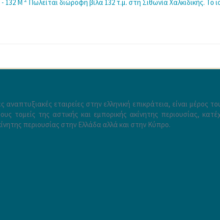
2
 - 132 M
Πωλείται διώροφη βίλα 132 τ.μ. στη Σιθωνία Χαλκιδικής. Το
ς αναπτυξιακές εταιρείες στην ελληνική επικράτεια, είναι μέρος τ
υς τομείς της αστικής και εμπορικής ακίνητης περιουσίας, κατέχ
ίνητης περιουσίας στην Ελλάδα αλλά και στην Κύπρο.