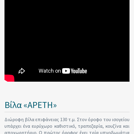
Βίλα «ΑΡΕΤΗ»
Διώροφη βίλα επιφάνειας 130 τ.μ. Στον όροφο του ισογείου
υπάρχει ένα ευρύχωρο καθιστικό, τραπεζαρία, κουζίνα και
αποχωρητήριο. Ο πρώτος όροφος έχει τρία υπνοδωμάτια