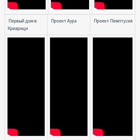
Первый дом в
Проект Aура
Проект Пемптусия
Криарици