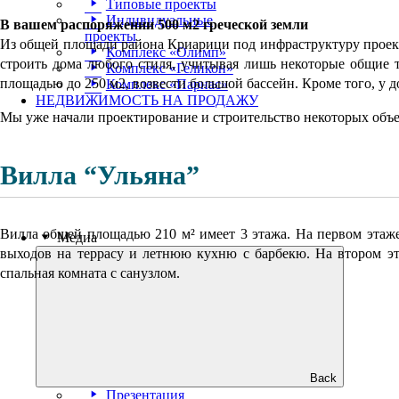
Типовые проекты
Индивидуальные
В вашем распоряжении 500 м2 греческой земли
проекты
Из общей площади района Криарици под инфраструктуру проекта 
Комплекс «Олимп»
строить дома любого стиля, учитывая лишь некоторые общие 
Комплекс «Геликон»
площадью до 250 м2, возвести большой бассейн. Кроме того, у 
Комплекс «Парнас»
НЕДВИЖИМОСТЬ НА ПРОДАЖУ
Мы уже начали проектирование и строительство некоторых об
Вилла “Ульяна”
Вилла общей площадью 210 м² имеет 3 этажа. На первом этаже н
Медиа
выходов на террасу и летнюю кухню с барбекю. На втором этаж
спальная комната с санузлом.
Back
Презентация