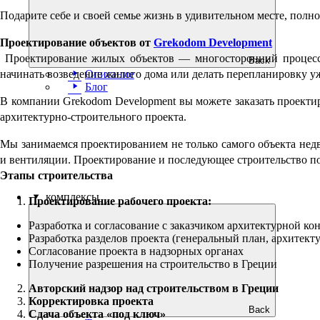
Подарите себе и своей семье жизнь в удивительном месте, полн
Проектирование объектов от
Grekodom Development
Проектирование жилых объектов — многосторонний процесс,
Back
Описание
начинать возведение жилого дома или делать перепланировку 
Блог
В компании Grekodom Development вы можете заказать проекти
архитектурно-строительного проекта.
Мы занимаемся проектированием не только самого объекта недв
и вентиляции. Проектирование и последующее строительство по
Этапы строительства
комплексы
Проектирование рабочего проекта:
Разработка и согласование с заказчиком архитектурной к
Разработка разделов проекта (генеральный план, архитект
Согласование проекта в надзорных органах
Получение разрешения на строительство в Греции
Авторский надзор над строительством в Греции
Корректировка проекта
Back
Сдача объекта «под ключ»