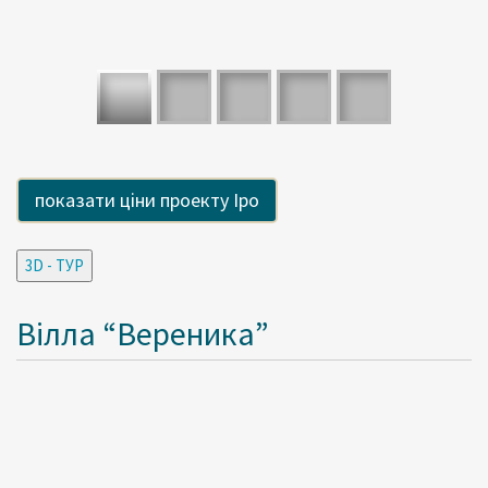
Вілла “Вереника”