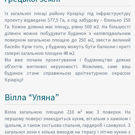
Із загальної площі району Кріаріці під інфраструктуру
проекту відведено 577,5 Га, а під забудову – близько 150
Га. Кожна ділянка має площу, рівну 500 м2. На більшості
ділянок можна побудувати будинок з напівпідвальним
поверхом загальною площею до 250 м2, звести великий
басейн. Крім того, у будинку можуть бути балкони і криті
галереї загальною площею 48 м2.
Ми вже почали проектування і будівництво деяких
об’єктів житлової нерухомості. Можливо, саме ваш
будинок стане справжньою архітектурною окрасою
Кріаріці!
Вілла “Уляна”
Вілла загальною площею 210 м² має 3 поверхи. На
першому поверсі знаходиться кухня, вітальня з каміном і
їдальня, а також гостьова спальня, гардероб і санвузол. З
загальної зони є кілька виходів на терасу і літню кухню з