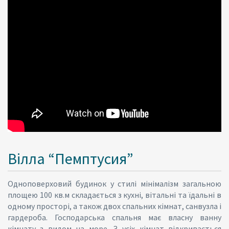
Вілла “Пемптусия”
Одноповерховий будинок у стилі мінімалізм загальною
площею 100 кв.м складається з кухні, вітальні та їдальні в
одному просторі, а також двох спальних кімнат, санвузла і
гардероба. Господарська спальня має власну ванну
кімнату з видом на море. З усіх кімнат відкривається