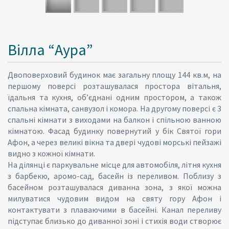
Вілла “Аура”
Двоповерховий будинок має загальну площу 144 кв.м, на
першому поверсі розташувалася простора вітальня,
їдальня та кухня, об’єднані одним простором, а також
спальна кімната, санвузол і комора. На другому поверсі є 3
спальні кімнати з виходами на балкон і спільною ванною
кімнатою. Фасад будинку повернутий у бік Святої гори
Афон, а через великі вікна та двері чудові морські пейзажі
видно з кожної кімнати.
На ділянці є паркувальне місце для автомобіля, літня кухня
з барбекю, аромо-сад, басейн із переливом. Поблизу з
басейном розташувалася диванна зона, з якої можна
милуватися чудовим видом на святу гору Афон і
контактувати з плаваючими в басейні. Канал переливу
підступає близько до диванної зоні і стихія води створює