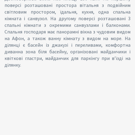
поверсі розташовані простора вітальня з подвійним
світловим простором, їдальня, кухня, одна спальна
кімната і санвузол. На другому поверсі розташовані 3
спальні кімнати з окремими санвузлами і балконами.
Спальня господаря має панорамні вікна з чудовим видом
на Афон, а також ванну кімнату з видом на море. На
ділянці є басейн із джакузі і переливами, комфортна
диванна зона біля басейну, організовані майданчики і
квіткові гластри, майданчик для паркінгу при в’їзді на
ділянку.
Caption Text2