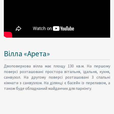
Вілла «Арета»
Двоповерхова вілла має площу 130 кв.м. На першому
поверсі розташовані простора вітальня, їдальня, кухня,
санвузол. На другому поверсі розташовані 3 спальні
кімнати з санвузлом. На ділянці є басейн із переливом, а
також буде обладнаний майданчик для паркінгу.
Caption Text3