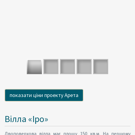
Вілла «Іро»
Двоповерхова вілла має площу 150 кв.м. На першому