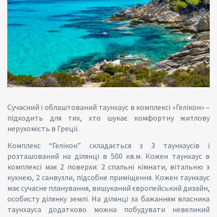
Сучасний і облаштований таунхаус в комплексі «Гелікон» –
підходить для тих, хто шукає комфортну житлову
нерухомість в Греції.
Комплекс “Гелікон” складається з 3 таунхаусів і
розташований на ділянці в 500 кв.м. Кожен таунхаус в
комплексі має 2 поверхи: 2 спальні кімнати, вітальню з
кухнею, 2 санвузли, підсобне приміщення. Кожен таунхаус
має сучасне планування, вишуканий європейський дизайн,
особисту ділянку землі. На ділянці за бажанням власника
таунхауса додатково можна побудувати невеликий