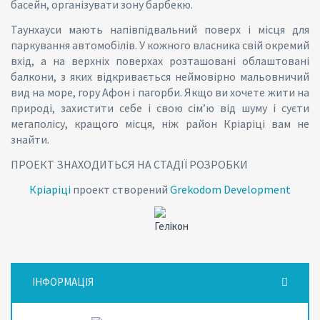
басейн, організувати зону барбекю.
Таунхауси мають напівпідвальний поверх і місця для
паркування автомобілів. У кожного власника свій окремий
вхід, а на верхніх поверхах розташовані облаштовані
балкони, з яких відкривається неймовірно мальовничий
вид на море, гору Афон і пагорби. Якщо ви хочете жити на
природі, захистити себе і свою сім’ю від шуму і суєти
мегаполісу, кращого місця, ніж район Кріаріці вам не
знайти.
ПРОЕКТ ЗНАХОДИТЬСЯ НА СТАДІЇ РОЗРОБКИ
Кріаріці
проект створений
Grekodom Development
ІНФОРМАЦІЯ