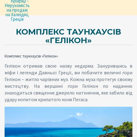
КОМПЛЕКС ТАУНХАУСІВ
«ГЕЛІКОН»
Комплекс таунхаусів «Гелікон»
Гелікон отримав свою назву недарма. Занурившись в
міфи і легенди Давньої Греції, ви побачите величні гори
Гелікон – житло чарівних муз. Кожна муза протегує своєму
мистецтву. На вершині гори Гелікон по наданню
знаходиться священне джерело натхнення, яке забило від
удару копитом крилатого коня Пегаса.