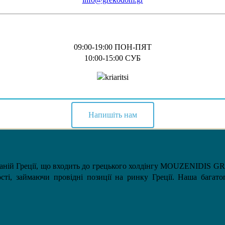
09:00-19:00 ПОН-ПЯТ
10:00-15:00 СУБ
Напишіть нам
аній Греції, що входить до грецького холдінгу MOUZENIDIS GRO
сті, займаючи провідні позиції на ринку Греції. Наша багатоп