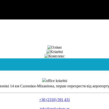
алонікі 14 км Салоніки-Міханіона, перше перехрестя від аеропорт
+30 (2310) 591 431
info@grekodom.gr