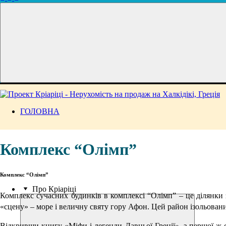
ГОЛОВНА
Комплекс “Олімп”
Комплекс “Олімп”
Про Кріаріці
Комплекс сучасних будинків в комплексі “Олімп” – це ділянки 
«сцену» – море і величну святу гору Афон. Цей район ізольовани
Відкривши книгу «Міфи і легенди Давньої Греції», з першої ж с