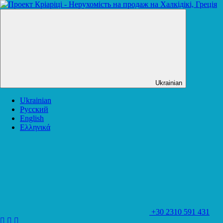
Ukrainian
Ukrainian
Русский
English
Ελληνικά
+30 2310 591 431