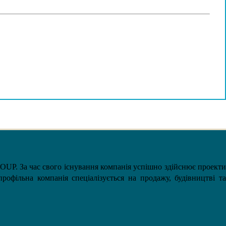
UP. За час свого існування компанія успішно здійснює проекти
рофільна компанія спеціалізується на продажу, будівництві та