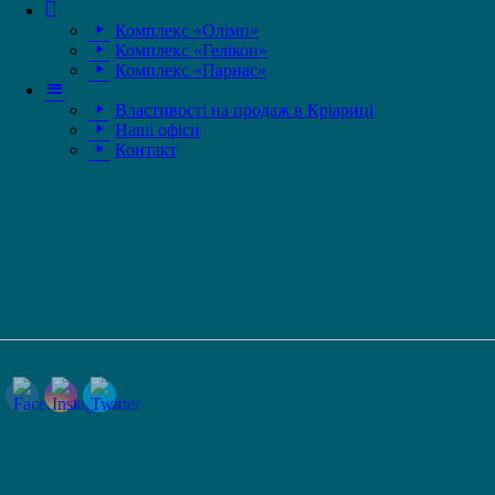
ГОЛОВНА
Комплекс «Олімп»
Комплекс «Гелікон»
Комплекс «Парнас»
ГОЛОВНА
Властивості на продаж в Кріариці
Наші офіси
Контакт
Інформаційний бюлетень
1
Соц.медіа
Контакти