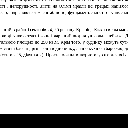
сті і непорушності. Зійти на Олімп мріяли всі грецькі напівб
деєю, відрізняються масштабністю, фундаментальністю і унікаль
аний в районі секторів 24, 25 регіону Кріаріці. Кожна вілла ма
ою ділянкою зелені зони і чарівний вид на унікальні пейзажі. 
гальною площею до 250 кв.м. Крім того, у будинку можуть бути
містити басейн, різні зони відпочинку, літню кухню з барбекю, 
сектор 25, ділянка 2). Проект можна використовувати для всіх 