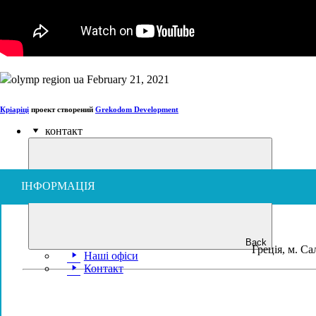
Відео
Каталог
Кріаріці
проект створений
Grekodom Development
контакт
ІНФОРМАЦІЯ
Back
Греція, м. С
Наші офіси
Контакт