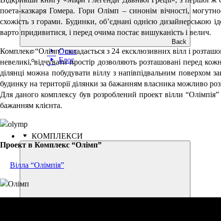
поета-казкаря Гомера. Гори Олімп – синонім вічності, могутно
схожість з горами. Будинки, об’єднані однією дизайнерською і
варто придивитися, і перед очима постає вишуканість і велич.
Back
Опис
Комплекс “Олімп” складається з 24 ексклюзивних вілл і розташов
Блог
невеликі, відчувати простір дозволяють розташовані перед кожн
ділянці можна побудувати віллу з напівпідвальним поверхом за
будинку на території ділянки за бажанням власника можливо роз
Для даного комплексу був розроблений проект вілли “Олімпія” (
бажанням клієнта.
КОМПЛЕКСИ
Проект в Комплекс “Олімп”
Вілла “Олімпія”
Back