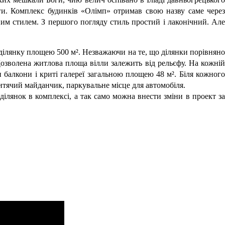
оги. Комплекс будинків «Олімп» отримав свою назву саме через
ним стилем. З першого погляду стиль простий і лаконічний. Але
є ділянку площею 500 м². Незважаючи на те, що ділянки порівняно
Дозволена житлова площа вілли залежить від рельєфу. На кожній
 балкони і криті галереї загальною площею 48 м². Біля кожного
дитячий майданчик, паркувальне місце для автомобіля.
ділянок в комплексі, а так само можна внести зміни в проект за