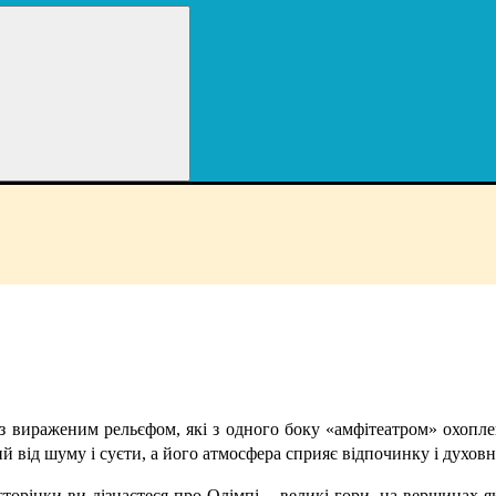
з вираженим рельєфом, які з одного боку «амфітеатром» охопле
й від шуму і суєти, а його атмосфера сприяє відпочинку і духов
торінки ви дізнаєтеся про Олімпі – великі гори, на вершинах я