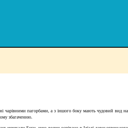
ні чарівними пагорбами, а з іншого боку мають чудовий вид на
ному збагаченню.
ких мешкали Боги, чию велич оспівано в Іліаді давньогрецького